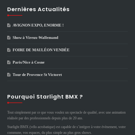
Dernières Actualités
AVIGNON EXPO, ENORME !
Show à Vireux-Wallemand
FOIRE DE MAULÉON VENDÉE
Paris/Nice à Cosne
Tour de Provence St Victoret
Pourquoi Starlight BMX ?
Tout simplement par ce que vous voulez un spectacle de qualité, avec une animation
réalisée par des professionnels depuis plus de 20 ans.
Starlight BMX (vélo acrobatique) est capable de s’intégrer à votre évènement, votre
commune, vos espaces, du plus simple au plus gros shows.